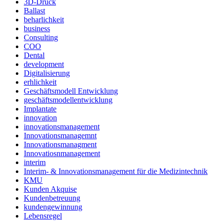
3D-Druck
Ballast
beharlichkeit
business
Consulting
COO
Dental
development
Digitalisierung
erhlichkeit
Geschäftsmodell Entwicklung
geschäftsmodellentwicklung
Implantate
innovation
innovationsmanagement
Innovationsmanagemnt
Innovationsmanagment
Innovatiosnmanagement
interim
Interim- & Innovationsmanagement für die Medizintechnik
KMU
Kunden Akquise
Kundenbetreuung
kundengewinnung
Lebensregel