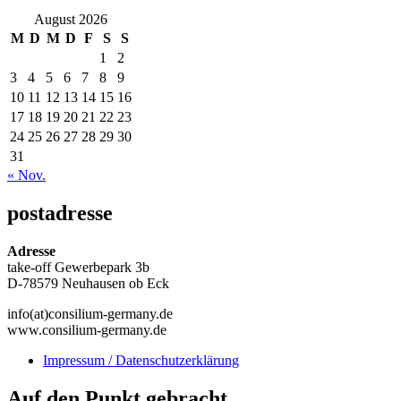
August 2026
M
D
M
D
F
S
S
1
2
3
4
5
6
7
8
9
10
11
12
13
14
15
16
17
18
19
20
21
22
23
24
25
26
27
28
29
30
31
« Nov.
postadresse
Adresse
take-off Gewerbepark 3b
D-78579 Neuhausen ob Eck
info(at)consilium-germany.de
www.consilium-germany.de
Impressum / Datenschutzerklärung
Auf den Punkt gebracht