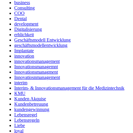
business
Consulting
COO
Dental
development
Digitalisierung
erhlichkeit
Geschäftsmodell Entwicklung
geschäftsmodellentwicklung
Implantate
innovation
innovationsmanagement
Innovationsmanagemnt
Innovationsmanagment
Innovatiosnmanagement
interim
Interim- & Innovationsmanagement für die Medizintechnik
KMU
Kunden Akquise
Kundenbetreuung
kundengewinnung
Lebensregel
Lebensregeln
Liebe
loyal