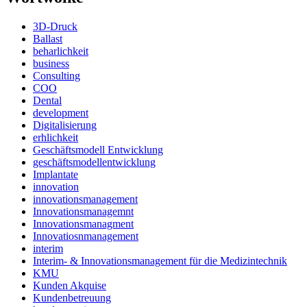
3D-Druck
Ballast
beharlichkeit
business
Consulting
COO
Dental
development
Digitalisierung
erhlichkeit
Geschäftsmodell Entwicklung
geschäftsmodellentwicklung
Implantate
innovation
innovationsmanagement
Innovationsmanagemnt
Innovationsmanagment
Innovatiosnmanagement
interim
Interim- & Innovationsmanagement für die Medizintechnik
KMU
Kunden Akquise
Kundenbetreuung